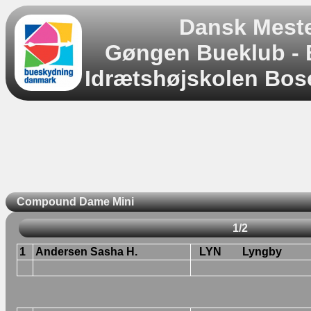
Dansk Mest
Gøngen Bueklub -
Idrætshøjskolen Bose
Compound Dame Mini
1/2
1
Andersen Sasha H.
LYN
Lyngby