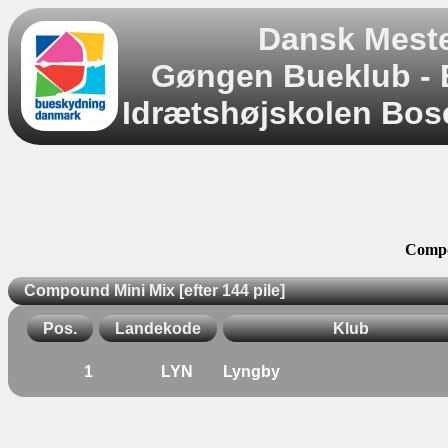
Dansk Mest
Gøngen Bueklub -
Idrætshøjskolen Bose
Compo
Compound Mini Mix [efter 144 pile]
Pos.
Landekode
Klub
1
LYN
Lyngby