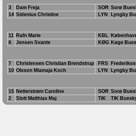
3
Dam Freja
SOR
Sorø Bues
14
Sidenius Christine
LYN
Lyngby Bu
11
Rafn Marie
KBL
København
6
Jensen Svante
KØG
Køge Bues
7
Christensen Christian Brendstrup
FRS
Frederikss
10
Olsson Miamaja Koch
LYN
Lyngby Bu
15
Netterstrøm Caroline
SOR
Sorø Bues
2
Slott Matthias Maj
TIK
TIK Buesk