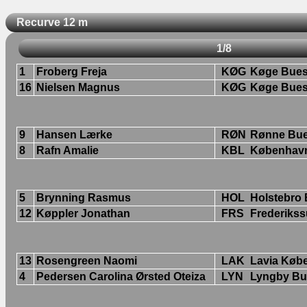
Recurve 12 m
1/8
1
Froberg Freja
KØG
Køge Bues
16
Nielsen Magnus
KØG
Køge Bues
9
Hansen Lærke
RØN
Rønne Bue
8
Rafn Amalie
KBL
København
5
Brynning Rasmus
HOL
Holstebro 
12
Køppler Jonathan
FRS
Frederikss
13
Rosengreen Naomi
LAK
Lavia Køb
4
Pedersen Carolina Ørsted Oteiza
LYN
Lyngby Bu