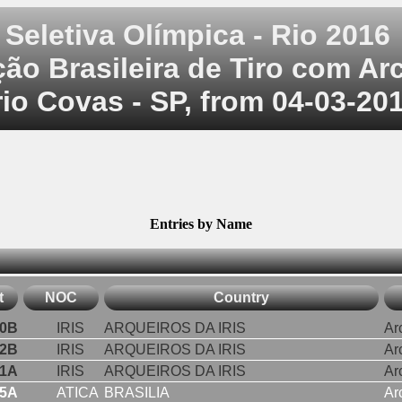
 Seletiva Olímpica - Rio 2016
ão Brasileira de Tiro com Ar
io Covas - SP, from 04-03-20
Entries by Name
t
NOC
Country
0B
IRIS
ARQUEIROS DA IRIS
Ar
2B
IRIS
ARQUEIROS DA IRIS
Ar
11A
IRIS
ARQUEIROS DA IRIS
Ar
5A
ATICA
BRASILIA
Ar