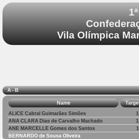
1ª
Confederaç
Vila Olímpica Mar
A - B
Name
Targe
ALICE Cabral Guimarães Simões
1
ANA CLARA Dias de Carvalho Machado
1
ANE MARCELLE Gomes dos Santos
BERNARDO de Sousa Oliveira