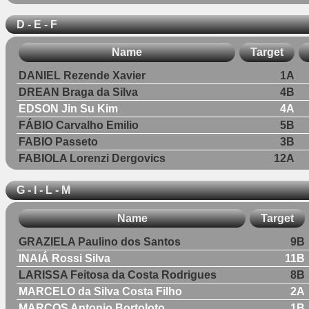
D - E - F
Name
Target
DANIEL Rezende Xavier
1A
DREAN Braga da Silva
4B
EDSON Jin Su Kim
4A
FÁBIO Carvalho Emilio
5B
FABIO Passeto
3B
FABIOLA Lorenzi Dergovics
12A
G - I - L - M
Name
Target
GRAZIELA Paulino dos Santos
9B
INAIÁ Rossi Silva
11B
LARISSA Feitosa da Costa Rodrigues
8B
MARCELO da Silva Costa Filho
2A
MARCOS Antonio Bortoloto
1B