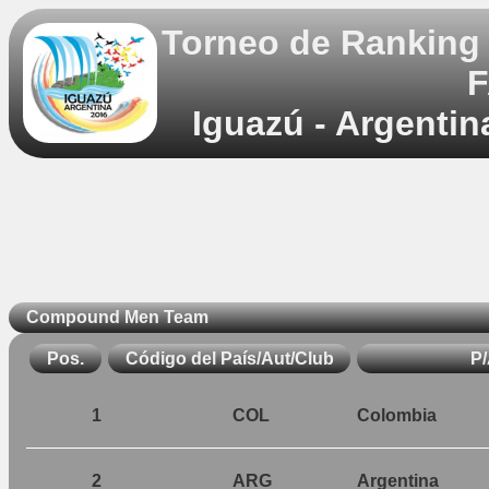
Torneo de Ranking 
F
Iguazú - Argentin
Compound Men Team
Pos.
Código del País/Aut/Club
P
1
COL
Colombia
2
ARG
Argentina