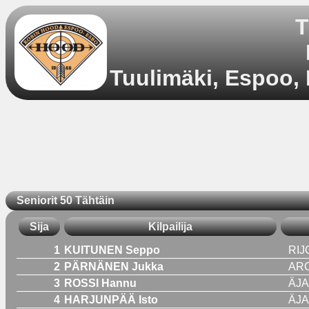
T
Tuulimäki, Espoo, 
Seniorit 50 Tähtäin
Sija
Kilpailija
1
KUITUNEN Seppo
RIJ
2
PÄRNÄNEN Jukka
AR
3
ROSSI Hannu
ÄJA
4
HARJUNPÄÄ Isto
ÄJA