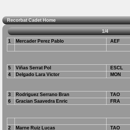
Recorbat Cadet Home
1/4
1
Mercader Perez Pablo
AEF
5
Viñas Serrat Pol
ESCL
4
Delgado Lara Victor
MON
3
Rodriguez Serrano Bran
TAO
6
Gracian Saavedra Enric
FRA
2
Marne Ruiz Lucas
TAO