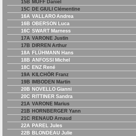
15B
MUFF Daniel
15C
DE GIULI Clémentine
16A
VALLARO Andrea
16B
OBERSON Luca
16C
SWART Marness
17A
VARONE Justin
17B
DIRREN Arthur
18A
FLÜHMANN Hans
18B
ANFOSSI Michel
18C
ENZ René
19A
KILCHÖR Franz
19B
IMBODEN Martin
20B
NOVELLO Gianni
20C
RITTINER Sandra
21A
VARONE Marius
21B
HORNBERGER Yann
21C
RENAUD Arnaud
22A
PAREL Jules
22B
BLONDEAU Julie