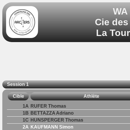
WA 
Cie des
La Tour
Session 1
Cible
Athlète
1A
RUFER Thomas
1B
BETTAZZA Adriano
1C
HUNSPERGER Thomas
2A
KAUFMANN Simon