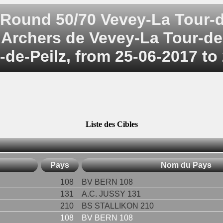
Round 50/70 Vevey-La Tour-d
 Archers de Vevey-La Tour-de-
-de-Peilz, from 25-06-2017 to
Liste des Cibles
Pays
Nom du Pays
108
BV BERN 108
131
A.C. JUSSY 131
210
BS STALLIKON 210
108
BV BERN 108