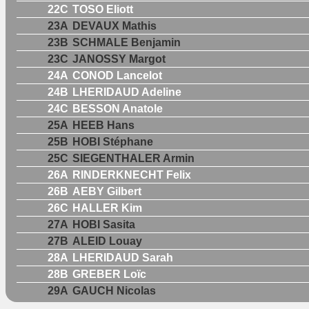
22C
TOSO Eliott
23A
DEVAUX Mathis
23B
SCHMALE Benjamin
23C
JANOSSY Margot
24A
CONOD Lancelot
24B
LHERIDAUD Adeline
24C
BESSON Anatole
25A
HEEB Hans
25B
HOBI Stéphane
25C
SIEGENTHALER Armin
26A
RINDERKNECHT Felix
26B
AEBY Gilbert
26C
HALLER Kim
27A
HOBI Sasita
27B
ALEID Louay
28A
LHERIDAUD Sarah
28B
GREBER Loïc
29A
GAUCH Nicolas