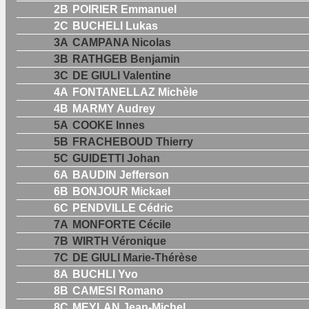
2B
POIRIER Emmanuel
2C
BUCHELI Lukas
3A
CAMPANA Nicolas
3B
RATHGEB Benjamin
3C
DE GIULI Valentine
4A
FONTANELLAZ Michèle
4B
MARMY Audrey
5A
COOKE Innes
5B
FRACHEBOUD Thierry
5C
GUIDETTI Johan
6A
BAUDIN Jefferson
6B
BONJOUR Mickael
6C
PENDVILLE Cédric
7A
MONFORTE Cécile
7B
WIRTH Véronique
7C
DE GIULI Marie-Thérèse
8A
BUCHLI Yvo
8B
CAMESI Romano
8C
MEYLAN Jean-Michel