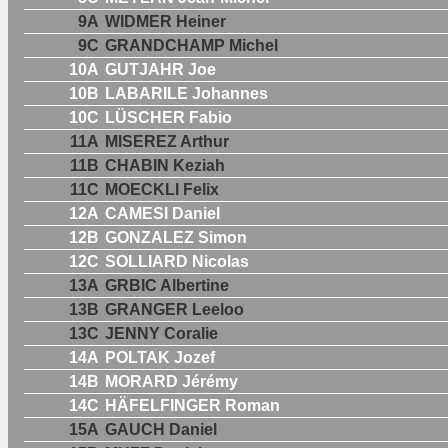
9A
WIDMER Heiner
9C
GRANDCHAMP Michel
10A
GUTJAHR Joe
10B
LABARILE Johannes
10C
LÜSCHER Fabio
11A
MISEREZ Arthur
11B
CHABIN Keziah
11C
MOECKLI Felix
12A
CAMESI Daniel
12B
GONZALEZ Simon
12C
SOLLIARD Nicolas
13A
GRBIC Albertine
13B
GRANGER Leeloo
13C
JENNY Coralie
14A
POLTAK Jozef
14B
MORARD Jérémy
14C
HÄFELFINGER Roman
15A
GAUCH Daniel