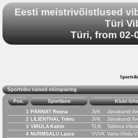
Eesti meistrivõistlused v
Türi V
Türi, from 02-
Sportvib
Sportvibu naised olümpiaring
Pos.
Sportlane
Klubi lüh
1
PÄRNAT Reena
JVK
Järvakandi Ilv
2
LILIENTHAL Triinu
JVK
Järvakandi Ilv
3
VIRULA Katrin
TLN
Tallinna Vibu
4
NURMSALU Laura
VVVK
Vana-Võidu VK