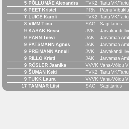
5
PÕLLUMÄE Alexandra
TVK2
Tartu VK/Tart
6
PEET Kristel
PRN
Pärnu Vibuklu
7
LUIGE Karoli
TVK2
Tartu VK/Tart
8
VIMM Tiina
SAG
Sagittarius
9
KASAK Bessi
JVK
Järvakandi Ilv
9
PÄRN Teevi
JAK
Järvamaa Ambu
9
PATSMANN Agnes
JAK
Järvamaa Ambu
9
PREIMANN Anneli
JVK
Järvakandi Ilv
9
RILLO Kristi
JAK
Järvamaa Ambu
9
RÖSLER Jaanika
VVVK
Vana-Võidu VK
9
ŠUMAN Keiti
TVK2
Tartu VK/Tart
9
TUKK Laura
VVVK
Vana-Võidu VK
17
TAMMAR Liisi
SAG
Sagittarius