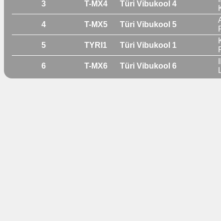
3
T-MX4
Türi Vibukool 4
4
T-MX5
Türi Vibukool 5
5
TYRI1
Türi Vibukool 1
6
T-MX6
Türi Vibukool 6