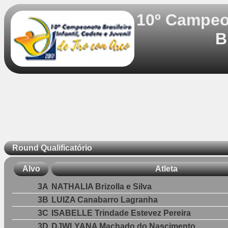
10º Campeon
B
Round Qualificatório
Alvo
Atleta
3A
NATHALIA Brizolla e Silva
3B
LUIZA Canabarro Lagranha
3C
ISABELLE Trindade Estevez Pereira
3D
DJWLYANA Machado do Nascimento