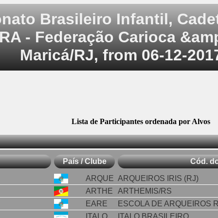
ato Brasileiro Infantil, Cade
RA - Federação Carioca &a
Maricá/RJ, from 06-12-201
Lista de Participantes ordenada por Alvos
País / Clube
Cód. do
ARQUE
ARQUEIROS IRIS (RJ)
ARTHE
ARTHEMIS/RS
EARE
ESCOLA DE ARQUEIROS 
ITALO
ITALO BRASILEIRO