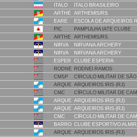
ITALO
ITALO BRASILEIRO
ARTHE
ARTHEMIS/RS
EARE
ESCOLA DE ARQUEIROS 
PIC
PAMPULHA IATE CLUBE
ARTHE
ARTHEMIS/RS
NIRVA
NIRVANA ARCHERY
NIRVA
NIRVANA ARCHERY
ESPER
CLUBE ESPERIA
RODNE
RODNEI RAMOS
CMSP
CÍRCULO MILITAR DE SÃO
ARQUE
ARQUEIROS IRIS (RJ)
CMC
CÍRCULO MILITAR DE CA
ARQUE
ARQUEIROS IRIS (RJ)
ARQUE
ARQUEIROS IRIS (RJ)
CMC
CÍRCULO MILITAR DE CA
BARRO
CLUBE ESPORTIVO ALMI
ARQUE
ARQUEIROS IRIS (RJ)