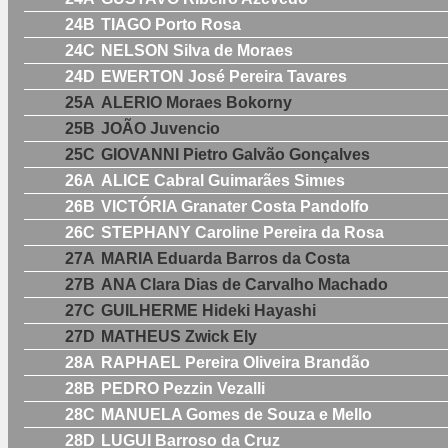
24B
TIAGO Porto Rosa
24C
NELSON Silva de Moraes
24D
EWERTON José Pereira Tavares
25A
ALERIO Moraes Bokorny
25B
JOÃO Juvencio
25C
GIOVANNI Pietro Galvão Gonçalves
26A
ALICE Cabral Guimarães Simıes
26B
VICTÓRIA Granater Costa Pandolfo
26C
STEPHANY Caroline Pereira da Rosa
27A
MARIA Eduarda Barros da Costa
27B
ANA Clara Dias de Carvalho Machado
27C
GUILHERME Hideki Hayashi
27D
MATHEUS Zwick Ely
28A
RAPHAEL Pereira Oliveira Brandão
28B
PEDRO Pezzin Vezalli
28C
MANUELA Gomes de Souza e Mello
28D
LUGUI Barroso da Cruz