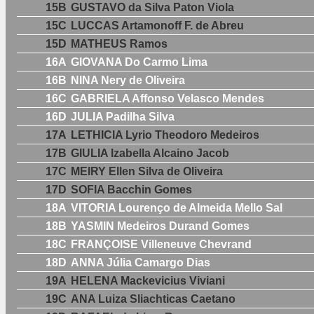
15B
GUSTAVO da Silva Paton Viola
15C
LUCCAS Artamonoff F. de Abreu
15D
MATHEUS Ramos
16A
GIOVANA Do Carmo Lima
16B
NINA Nery de Oliveira
16C
GABRIELA Affonso Velasco Mendes
16D
JULIA Padilha Silva
17A
LETHICIA Lyrio Theodoro Medeiros
17B
GIULIA Izabella Alcaino Jacob
17C
MEIRY Ellen Silva de Oliveira
17D
SOFIA Bacchin Gomes
18A
VITORIA Lourenço de Almeida Mello Sal
18B
YASMIN Medeiros Durand Gomes
18C
FRANÇOISE Villeneuve Chevrand
18D
ANNA Júlia Camargo Dias
19A
HELENA Mackevicius Viviani
19C
ANA Luiza Sliachticas Caetano