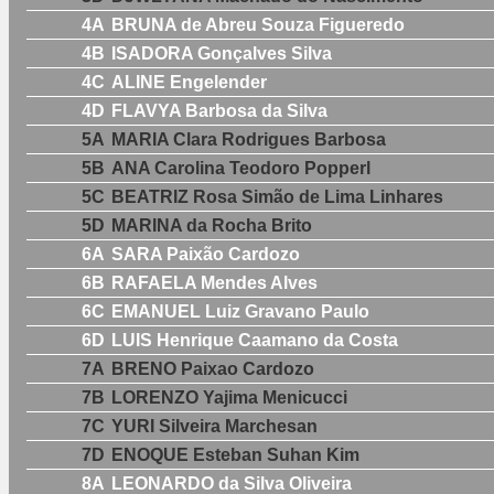
4A
BRUNA de Abreu Souza Figueredo
4B
ISADORA Gonçalves Silva
4C
ALINE Engelender
4D
FLAVYA Barbosa da Silva
5A
MARIA Clara Rodrigues Barbosa
5B
ANA Carolina Teodoro Popperl
5C
BEATRIZ Rosa Simão de Lima Linhares
5D
MARINA da Rocha Brito
6A
SARA Paixão Cardozo
6B
RAFAELA Mendes Alves
6C
EMANUEL Luiz Gravano Paulo
6D
LUIS Henrique Caamano da Costa
7A
BRENO Paixao Cardozo
7B
LORENZO Yajima Menicucci
7C
YURI Silveira Marchesan
7D
ENOQUE Esteban Suhan Kim
8A
LEONARDO da Silva Oliveira