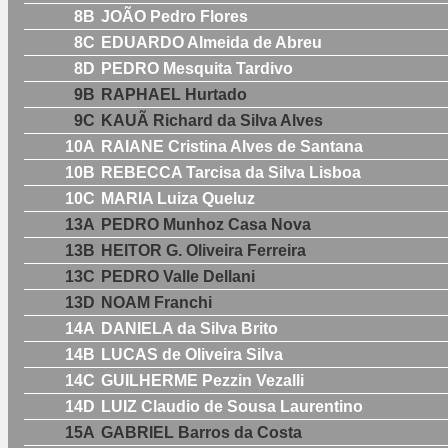
8B
JOÃO Pedro Flores
8C
EDUARDO Almeida de Abreu
8D
PEDRO Mesquita Tardivo
9B
RAPHAEL Hurtado
9C
KAUÃ Richard da Silva Alves
10A
RAIANE Cristina Alves de Santana
10B
REBECCA Tarcisa da Silva Lisboa
10C
MARIA Luiza Queluz
13A
PEDRO Munhoz Casa Nova
13B
HEITOR G. Oliveira Ferreira
13C
PEDRO Valle Dellani
13D
NOAM Franchi
14A
DANIELA da Silva Brito
14B
LUCAS de Oliveira Silva
14C
GUILHERME Pezzin Vezalli
14D
LUIZ Claudio de Sousa Laurentino
15A
GABRIEL Barros da Costa