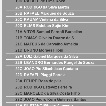
19D
RAFAEL de Lima Roxo
20A
RODRIGO da Silva Martin
20B
RAFAEL Marques de Souza
20C
KAUAM Vintena da Silva
20D
ELIAS Esteban Sujin Kim
21A
VITOR Samuel Parnoff Barcellos
21B
TOMAS Oliveira Duarte de S·
21C
MATEUS de Carvalho Almeida
21D
BRUNO Moraes Filoni
22A
LUIZ Gabriel Marques da Silva
22B
LEANDRO Bernardes Rangel de Souza
22C
JOAO Pio Sliachticas Caetano
22D
RAFAEL Piaggi Portela
23A
FELIPE Rosa de ¡vila
23B
RODRIGO Estevez Ferreira
23C
MARCELO da Silva Costa Filho
23D
JOAO Pedro Kern Guterres Santos
24A
GUSTAVO Ribeiro Azevedo