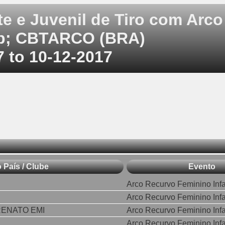
te e Juvenil de Tiro com Arco
mp; CBTARCO (BRA)
7 to 10-12-2017
 País / Clube
Evento
Arco Recurvo Feminino Infa
Arco Recurvo Feminino Infa
RENATO EMI
Arco Recurvo Feminino Infa
Arco Recurvo Feminino Infa