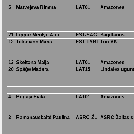
5
Matvejeva Rimma
LAT01
Amazones
21
Lippur Merilyn Ann
EST-SAG
Sagittarius
12
Tetsmann Maris
EST-TYRI
Türi VK
13
Skeltona Maija
LAT01
Amazones
20
Spāģe Madara
LAT15
Lindales ugun
4
Bugaja Evita
LAT01
Amazones
3
Ramanauskaitė Paulina
ASRC-ŽL
ASRC-Žaliasis