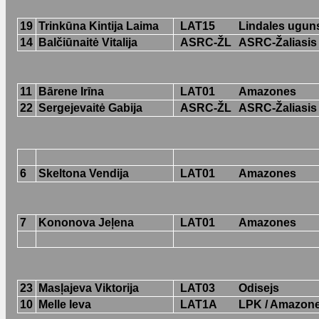
19
Trinkūna Kintija Laima
LAT15
Lindales ugun
14
Balčiūnaitė Vitalija
ASRC-ŽL
ASRC-Žaliasis
11
Bārene Irīna
LAT01
Amazones
22
Sergejevaitė Gabija
ASRC-ŽL
ASRC-Žaliasis
6
Skeltona Vendija
LAT01
Amazones
7
Kononova Jeļena
LAT01
Amazones
23
Masļajeva Viktorija
LAT03
Odisejs
10
Melle Ieva
LAT1A
LPK / Amazon