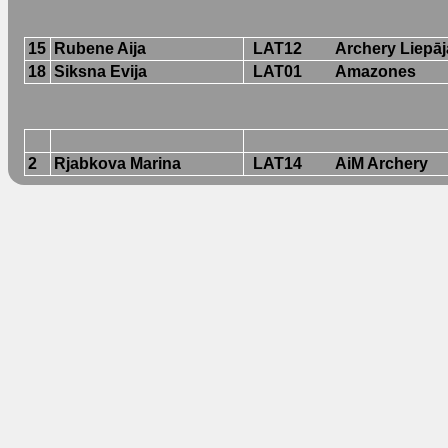
15
Rubene Aija
LAT12
Archery Liepāj
18
Siksna Evija
LAT01
Amazones
2
Rjabkova Marina
LAT14
AiM Archery