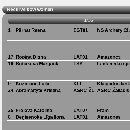
Recurve bow women
1/16
1
Pärnat Reena
EST01
NS Archery Cl
17
Ropiņa Digna
LAT01
Amazones
16
Butiakova Margarita
LSK
Lankininkų sp
9
Kuzmienė Laila
KLL
Klaipėdos lank
24
Abramaitytė Kristina
ASRC-ŽL
ASRC-Žaliasis
25
Frolova Karolina
LAT07
Fram
8
Deņisenoka Līga Ilona
LAT01
Amazones