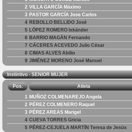
2
VILLA GARCÍA Máximo
3
PASTOR GARCÍA Jose Carlos
4
REBOLLO BELLIDO José
5
LÓPEZ ROMERO Ixkánder
6
BARRIO MAGÁN Fernando
7
CÁCERES ACEVEDO Julio César
8
CIMAS ALVES Abilio
9
JIMÉNEZ MORENO José Manuel
Instintivo - SENIOR MUJER
Pos.
Atleta
1
MUÑOZ COLMENAREJO Angela
2
PÉREZ COLMENERO Raquel
3
PÉREZ AREAS Marigel
4
CUEVA TORRES Gricia
5
PÉREZ-CEJUELA MARTÍN Teresa de Jesús