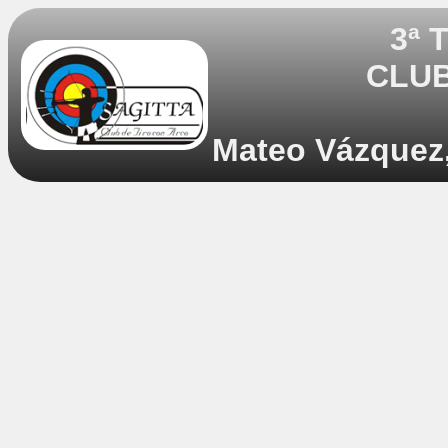
3ª 
CLUB
Mateo Vázquez,