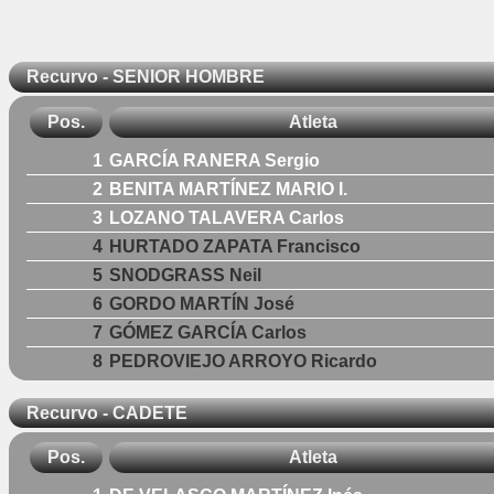
Recurvo - SENIOR HOMBRE
Pos.
Atleta
1
GARCÍA RANERA Sergio
2
BENITA MARTÍNEZ MARIO I.
3
LOZANO TALAVERA Carlos
4
HURTADO ZAPATA Francisco
5
SNODGRASS Neil
6
GORDO MARTÍN José
7
GÓMEZ GARCÍA Carlos
8
PEDROVIEJO ARROYO Ricardo
Recurvo - CADETE
Pos.
Atleta