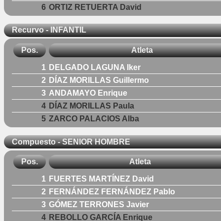
6
ORTIZ RETUERTA David
Recurvo - INFANTIL
Pos.
Atleta
1
DELGADO LAGUNA Iker
2
DÍAZ MORILLAS Guillermo
3
ANDAMAYO Enrique
4
DÍAZ MORILLAS Paula
5
ZARCO PALACIOS Alba
Compuesto - SENIOR HOMBRE
Pos.
Atleta
1
FUERTES MARTÍNEZ David
2
FERNÁNDEZ FERNÁNDEZ Pablo
3
GÓMEZ TERRONES Javier
4
REBOLLO GARCÍA Enrique