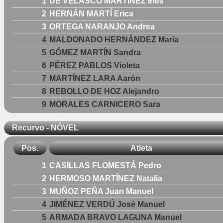
1
DE VELASCO MARTÍNEZ Inés
2
HERNÁN MARTÍ Erica
3
ORTEGA NARANJO Andrea
4
MALDONADO HERNÁNDEZ María
5
GÓMEZ MARTÍN Sandra
6
PÉREZ PABLOS Violeta
7
MARTÍNEZ LARA Aarón
8
REBOLLO DE HOZ Alejandro
9
MORALES CARNICERO Sara
Recurvo - NÓVEL
Pos.
Atleta
1
CASILLAS FLOMESTÁ Pedro
2
HERMOSO MARTÍNEZ Natalia
3
MUÑOZ PEÑA Juan Manuel
4
JIMÉNEZ VERDÚ José Manuel
5
ARMADA BRAVO LAGUNA Manuel