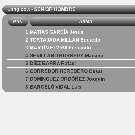
Long bow - SENIOR HOMBRE
Pos.
Atleta
1
MATÍAS GARCÍA Jesús
2
TORTAJADA MILLÁN Eduardo
3
MARTÍN ELVIRA Fernando
4
SEVILLANO BORREGA Mariano
5
DÍEZ BARRA Rafael
6
CORREDOR HEREDERO César
7
DOMÍNGUEZ ORDÓÑEZ Joaquín
8
BARCELÓ VIDAL Luis