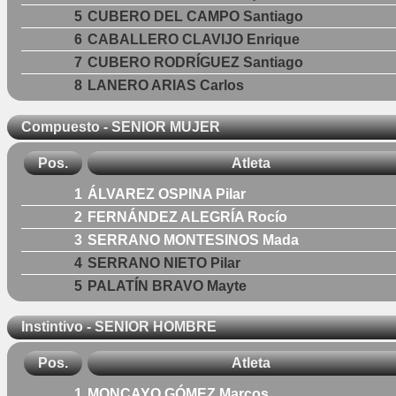
5
CUBERO DEL CAMPO Santiago
6
CABALLERO CLAVIJO Enrique
7
CUBERO RODRÍGUEZ Santiago
8
LANERO ARIAS Carlos
Compuesto - SENIOR MUJER
Pos.
Atleta
1
ÁLVAREZ OSPINA Pilar
2
FERNÁNDEZ ALEGRÍA Rocío
3
SERRANO MONTESINOS Mada
4
SERRANO NIETO Pilar
5
PALATÍN BRAVO Mayte
Instintivo - SENIOR HOMBRE
Pos.
Atleta
1
MONCAYO GÓMEZ Marcos