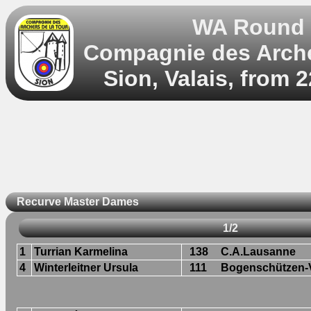
WA Round 5
Compagnie des Archer
Sion, Valais, from 
Recurve Master Dames
1/2
1
Turrian Karmelina
138
C.A.Lausanne
4
Winterleitner Ursula
111
Bogenschützen-V