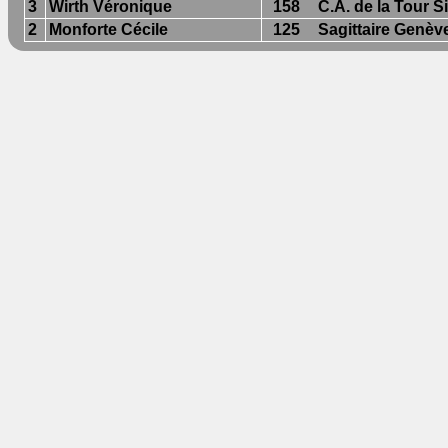
3
Wirth Véronique
158
C.A. de la Tour S
2
Monforte Cécile
125
Sagittaire Genèv