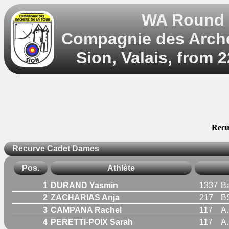
WA Round 5
Compagnie des Archer
Sion, Valais, from 
Recu
Recurve Cadet Dames
Pos.
Athlète
1
DURAND Yasmin
1337
Ba
2
ZACHARIAS Anja
217
B
3
CAMPANA Rachel
117
A
4
PERETTI-POIX Sarah
117
A