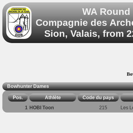
WA Round 5
Compagnie des Archer
Sion, Valais, from 
Bo
Bowhunter Dames
Pos.
Athlète
Code du pays
1
HOBI Toon
215
Les L