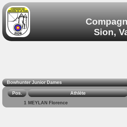
Compagnie
Sion, V
Bowhunter Junior Dames
Pos.
Athlète
1
MEYLAN Florence