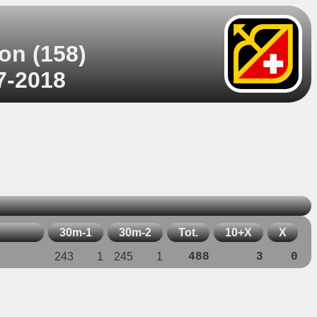
on (158)
07-2018
30m-1
30m-2
Tot.
10+X
X
243
1
245
1
488
3
0