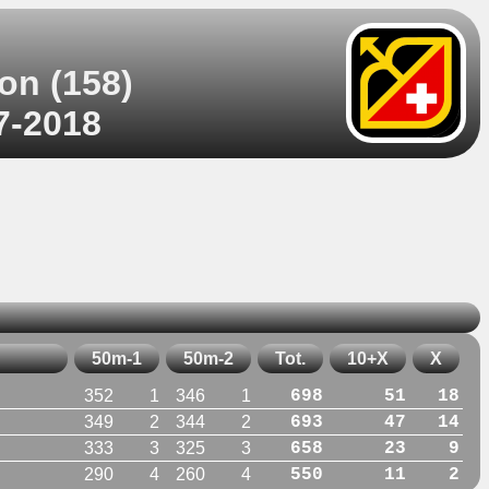
on (158)
07-2018
50m-1
50m-2
Tot.
10+X
X
352
1
346
1
698
51
18
349
2
344
2
693
47
14
333
3
325
3
658
23
9
290
4
260
4
550
11
2