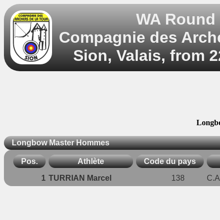
WA Round 5
Compagnie des Archer
Sion, Valais, from 
Longb
Longbow Master Hommes
Pos.
Athlète
Code du pays
1
TURRIAN Marcel
138
C.A