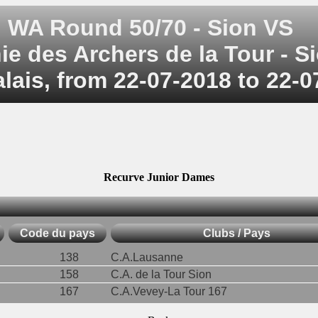
WA Round 50/70 - Sion VS
 des Archers de la Tour - Si
alais, from 22-07-2018 to 22-
Recurve Junior Dames
Code du pays
Clubs / Pays
138
C.A.Lausanne
158
C.A. de la Tour Sion
167
C.A.Vevey-La Tour 167