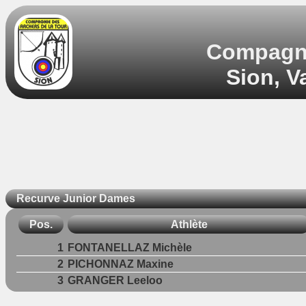
Compagnie
Sion, V
Recurve Junior Dames
Pos.
Athlète
1
FONTANELLAZ Michèle
2
PICHONNAZ Maxine
3
GRANGER Leeloo