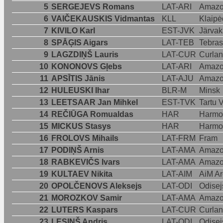
5
SERGEJEVS Romans
LAT-ARI
Amazo
6
VAIČEKAUSKIS Vidmantas
KLL
Klaipė
7
KIVILO Karl
EST-JVK
Järvak
8
SPĀĢIS Aigars
LAT-TEB
Tebras
9
LAGZDIŅŠ Lauris
LAT-CUR
Curla
10
KONONOVS Gļebs
LAT-ARI
Amazo
11
APSĪTIS Jānis
LAT-AJU
Amazo
12
HULEUSKI Ihar
BLR-M
Minsk
13
LEETSAAR Jan Mihkel
EST-TVK
Tartu 
14
REČIŪGA Romualdas
HAR
Harmo
15
MICKUS Stasys
HAR
Harmo
16
FROLOVS Mihails
LAT-FRM
Fram
17
PODIŅŠ Arnis
LAT-AMA
Amazo
18
RABKEVIČS Ivars
LAT-AMA
Amazo
19
KULTAEV Nikita
LAT-AIM
AiM Ar
20
OPOLČENOVS Aleksejs
LAT-ODI
Odisej
21
MOROZKOV Samir
LAT-AMA
Amazo
22
LUTERS Kaspars
LAT-CUR
Curla
23
LESIŅŠ Andris
LAT-ODI
Odisej