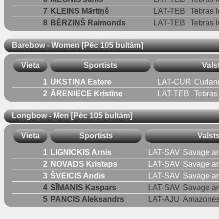
7
KLEINS Mārtiņš
LAT-TEB
Tebras l
8
BĒRZIŅŠ Raimonds
LAT-TEB
Tebras l
Barebow - Women [Pēc 105 bultām]
Vieta
Sportists
Vals
1
UKSTIŅA Estere
LAT-CUR
Curlan
2
ĀRENIECE Kristīne
LAT-TEB
Tebras 
Longbow - Men [Pēc 105 bultām]
Vieta
Sportists
Valst
1
LIGNICKIS Arnis
LAT-SAV
Savage ar
2
NOVADS Kristaps
LAT-SAV
Savage ar
3
ŠVEICIS Andis
LAT-SAV
Savage ar
4
SĪMANIS Kaspars
LAT-SAV
Savage ar
5
PANCIS Aleksandrs
LAT-AJU
Amazones 