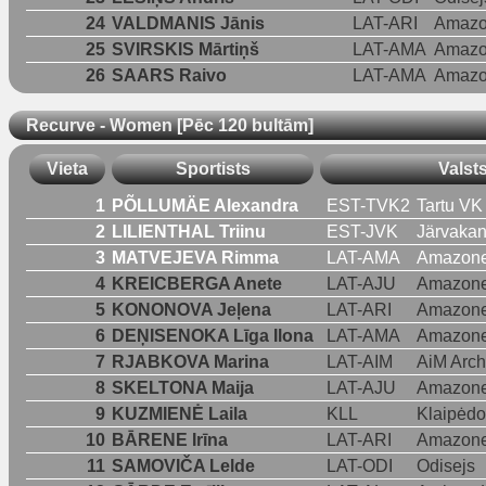
24
VALDMANIS Jānis
LAT-ARI
Amazo
25
SVIRSKIS Mārtiņš
LAT-AMA
Amazo
26
SAARS Raivo
LAT-AMA
Amazo
Recurve - Women [Pēc 120 bultām]
Vieta
Sportists
Valst
1
PÕLLUMÄE Alexandra
EST-TVK2
Tartu VK 
2
LILIENTHAL Triinu
EST-JVK
Järvakan
3
MATVEJEVA Rimma
LAT-AMA
Amazon
4
KREICBERGA Anete
LAT-AJU
Amazone
5
KONONOVA Jeļena
LAT-ARI
Amazone
6
DEŅISENOKA Līga Ilona
LAT-AMA
Amazon
7
RJABKOVA Marina
LAT-AIM
AiM Arch
8
SKELTONA Maija
LAT-AJU
Amazone
9
KUZMIENĖ Laila
KLL
Klaipėdo
10
BĀRENE Irīna
LAT-ARI
Amazone
11
SAMOVIČA Lelde
LAT-ODI
Odisejs