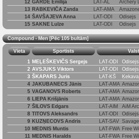
12
GĀRDE Emīlija
LAT-AL
Archery 
13
RABKEVIČA Zanda
LAT-AMA
Amazon
14
ŠAVŠAJEVA Anna
LAT-ODI
Odisejs
15
SAKNE Luīze
LAT-ODI
Odisejs
Compound - Men [Pēc 105 bultām]
Vieta
Sportists
Vals
1
MEĻEŠKEVIČS Sergejs
LAT-ODI
Odisejs
2
AVSJUKS Viktors
LAT-ODI
Odisejs
3
ŠKAPARS Juris
LAT-ĶŠ
Ķekavas
4
JAKUBANECS Jānis
LAT-AMA
Amazo
5
VAGANOVS Roberts
LAT-AMA
Amazo
6
LIEPA Krišjānis
LAT-AMA
Amazo
7
ŠILOVS Edgars
LAT-AIM
AiM Arc
8
TITOVS Aleksandrs
LAT-ODI
Odisejs
9
KUZŅECOVS Andris
LAT-SAV
Savage
10
MEDNIS Muntis
LAT-FWA
Free Wi
11
MEDNIS Haralds
LAT-FWA
Free Wi