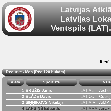
Latvijas Atkl
Latvijas Lok
Ventspils (LAT)
Rezultā
Recurve - Men [Pēc 120 bultām]
Vieta
Sportists
Vals
1
BRUŽIS Jānis
LAT-AL
Archer
2
BLĀZE Dāvis
LAT-ODI
Odisej
3
SIŅŅIKOVS Nikolajs
LAT-AIM
AiM Ar
4
LAPSIŅŠ Eduards
LAT-AMA
Amazo