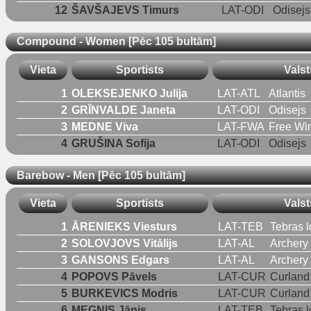
12
ŠAVŠAJEVS Timurs
LAT-ODI
Odisejs
Compound - Women [Pēc 105 bultām]
Vieta
Sportists
Valst
1
OLEKSEJENKO Julija
LAT-ATL
Atlantis
2
GRĪNVALDE Janeta
LAT-ODI
Odisejs
3
MEDNE Viva
LAT-FWA
Free Wi
4
GRUŠINA Sofija
LAT-ODI
Odisejs
Barebow - Men [Pēc 105 bultām]
Vieta
Sportists
Valst
1
ĀRENIEKS Viesturs
LAT-TEB
Tebras l
2
SOLOVJOVS Vitālijs
LAT-AL
Archery
3
GANSONS Edgars
LAT-AL
Archery
4
POPOVS Pāvels
LAT-CUR
Curland
5
BURKEVICS Modris
LAT-CUR
Curland
6
MEGNIS Jānis
LAT-TEB
Tebras l