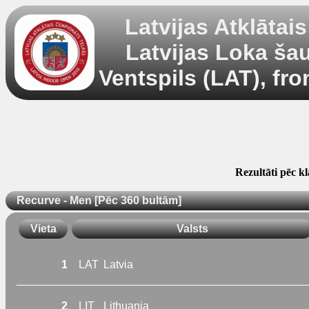
Latvijas Atklātai
Latvijas Loka ša
Ventspils (LAT), fr
Rezultāti pēc k
Recurve - Men [Pēc 360 bultām]
Vieta
Valsts
1
LAT
Latvia
2
LIT
Lithuania