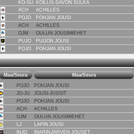
KO-SU
KOILLIS-SAVON SULKA
ACH
ACHILLES
POJO
POHJAN JOUSI
ACH
ACHILLES
OJM
OULUN JOUSIMIEHET
PUJO
PUIJON JOUSI
POJO
POHJAN JOUSI
Maa/Seura
Maa/Seura
POJO
POHJAN JOUSI
JO-JU
JOUSI-JUSSIT
POJO
POHJAN JOUSI
ACH
ACHILLES
OJM
OULUN JOUSIMIEHET
LJ
LAPIN JOUSI
INJO
INARINJÄRVEN JOUSET