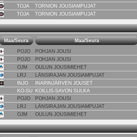
TOJA
TORNION JOUSIAMPUJAT
TOJA
TORNION JOUSIAMPUJAT
Maa/Seura
Maa/Seura
POJO
POHJAN JOUSI
POJO
POHJAN JOUSI
OJM
OULUN JOUSIMIEHET
LRJ
LÄNSIRAJAN JOUSIAMPUJAT
INJO
INARINJÄRVEN JOUSET
KO-SU
KOILLIS-SAVON SULKA
POJO
POHJAN JOUSI
LRJ
LÄNSIRAJAN JOUSIAMPUJAT
OJM
OULUN JOUSIMIEHET