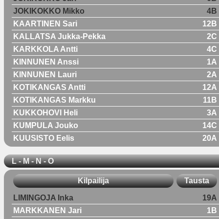
JOKIKOKKO Mikko
4B
KAARTINEN Sari
12B
KALLATSA Jukka-Pekka
2C
KARKKOLA Antti
4C
KINNUNEN Anssi
1A
KINNUNEN Lauri
2A
KOTIKANGAS Antti
12A
KOTIKANGAS Markku
11B
KUKKOHOVI Heli
3A
KUMPULA Jouko
14C
KUUSISTO Eelis
20A
L - M - N - O
Kilpailija
Tausta
LIMINGOJA Inka
19A
MARKKANEN Jari
1B