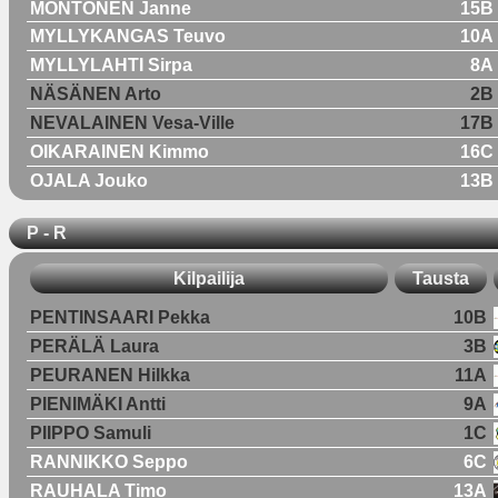
MONTONEN Janne
15B
MYLLYKANGAS Teuvo
10A
MYLLYLAHTI Sirpa
8A
NÄSÄNEN Arto
2B
NEVALAINEN Vesa-Ville
17B
OIKARAINEN Kimmo
16C
OJALA Jouko
13B
P - R
Kilpailija
Tausta
PENTINSAARI Pekka
10B
PERÄLÄ Laura
3B
PEURANEN Hilkka
11A
PIENIMÄKI Antti
9A
PIIPPO Samuli
1C
RANNIKKO Seppo
6C
RAUHALA Timo
13A