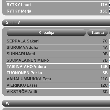
RYTKY Lauri
17A
RYTKY Merja
15C
S - T - V
Kilpailija
Tausta
SEPPÄLÄ Sakari
7C
SIURUMAA Juha
4A
SUNNARI Matti
9B
SUOMALAINEN Marko
7B
TAIKINA-AHO Antero
14B
TUONONEN Pekka
8B
VÄHÄLUMMUKKA Eetu
11C
VIERIKKO Lassi
12C
VIKSTRÖM Antti
3C
W