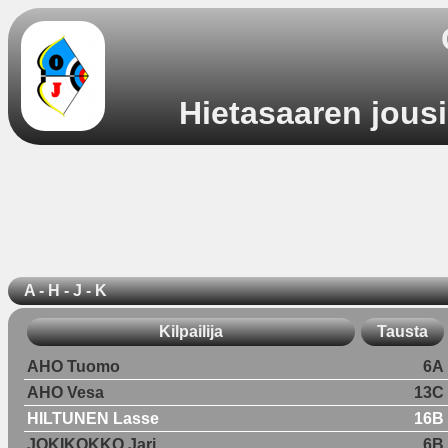
Hietasaaren jous
A - H - J - K
Kilpailija
Tausta
AHO Tuomo
6A
AHO Vesa
13C
HILTUNEN Lasse
16B
JOKIKOKKO Jari
6B