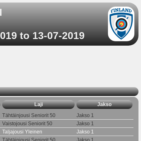
I
019 to 13-07-2019
Laji
Jakso
Tähtäinjousi Seniorit 50
Jakso 1
Vaistojousi Seniorit 50
Jakso 1
Taljajousi Yleinen
Jakso 1
Tähtäinjousi Seniorit 50
Jakso 1