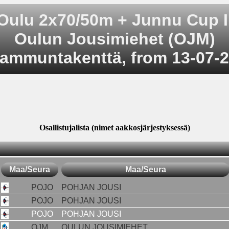
Oulu 2x70/50m + Junnu Cup I
Oulun Jousimiehet (OJM)
iammuntakenttä, from 13-07-2
Osallistujalista (nimet aakkosjärjestyksessä)
Maa/Seura
Maa/Seura
POJO
POHJAN JOUSI
POJO
POHJAN JOUSI
POJO
POHJAN JOUSI
OJM
OULUN JOUSIMIEHET