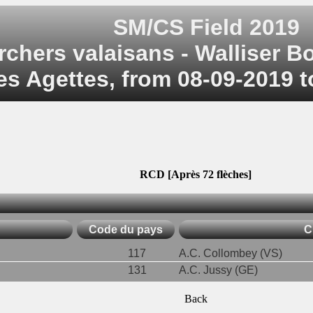
SM/CS Field 2019
rchers valaisans - Walliser 
es Agettes, from 08-09-2019 t
RCD [Après 72 flèches]
Code du pays
C
117
A.C. Collombey (VS)
131
A.C. Jussy (GE)
Back