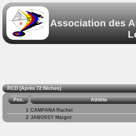
Association des A
L
RCD [Après 72 flèches]
Pos.
Athlète
1
CAMPANA Rachel
2
JANOSSY Margot