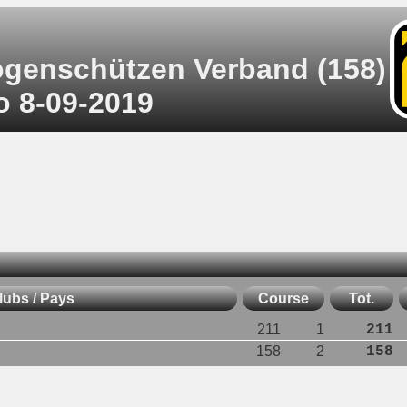
Bogenschützen Verband (158)
o 8-09-2019
lubs / Pays
Course
Tot.
211
1
211
158
2
158