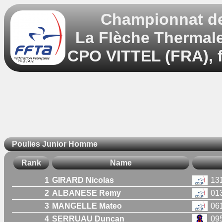
Championnat de 
La Flèche Thermale 
CPO VITTEL (FRA), f
Poulies Junior Homme
Rank
Name
1
GIRARD Nicolas
13
2
ALBANESE Remy
01
3
MANGELLE Mateo
06
4
SERRUAU Duncan
09