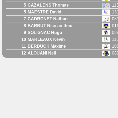
5
CAZALENS Thomas
11
5
MAESTRE David
13
7
CADRONET Nathan
08
8
BARBUT Nicolas-theo
01
9
SOLIGNAC Hugo
08
10
MARLEAUX Kevin
11
11
BERDUCK Maxime
10
12
ALOUANI Neil
08