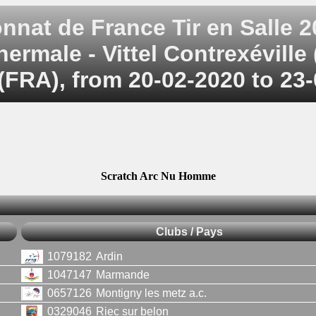
nat de France Tir en Salle 2
ermale - Vittel Contrexéville
FRA), from 20-02-2020 to 23
Scratch Arc Nu Homme
Clubs / Pays
1079182
Ardin
1047147
Marmande
0657126
Montigny les metz a.c.
0329046
Riec sur belon