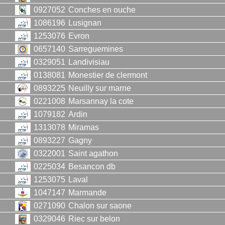
0927052
Conches en ouche
1086196
Lusignan
1253076
Evron
0657140
Sarreguemines
0329051
Landivisiau
0138081
Monestier de clermont
0893225
Neuilly sur marne
0221008
Marsannay la cote
1079182
Ardin
1313078
Miramas
0893227
Gagny
0322001
Saint agathon
0225034
Besancon db
1253075
Laval
1047147
Marmande
0271090
Chalon sur saone
0329046
Riec sur belon