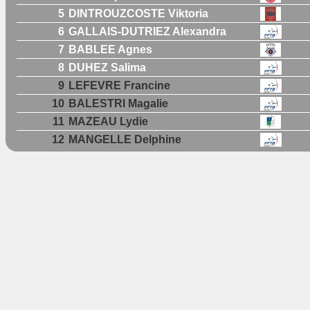
5
DINTROUZCOSTE Viktoria
6
GALLAIS-DUTRIEZ Alexandra
7
BABLEE Agnes
8
DUHEZ Salima
9
LEFEVRE Francine
10
BALESTRI Magalie
11
MAZEAU Lydie
12
MANGELLE Delphine