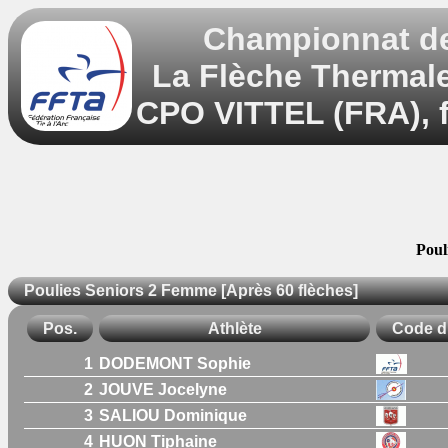
Championnat de 
La Flèche Thermale 
CPO VITTEL (FRA), f
Poul
Poulies Seniors 2 Femme [Après 60 flèches]
Pos.
Athlète
Code d
1
DODEMONT Sophie
2
JOUVE Jocelyne
3
SALIOU Dominique
4
HUON Tiphaine