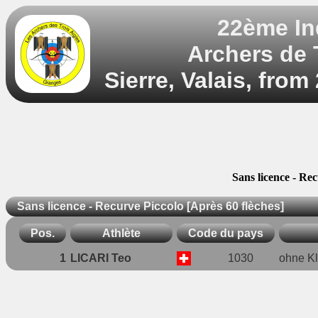
22ème In
Archers de T
Sierre, Valais, from
Sans licence - Rec
Sans licence - Recurve Piccolo [Après 60 flèches]
Pos.
Athlète
Code du pays
1
LICARI Teo
1030
ohne Kl