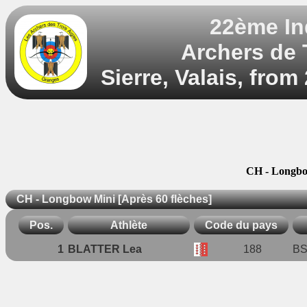
22ème In
Archers de T
Sierre, Valais, from
CH - Longbow
CH - Longbow Mini [Après 60 flèches]
Pos.
Athlète
Code du pays
1
BLATTER Lea
188
BS