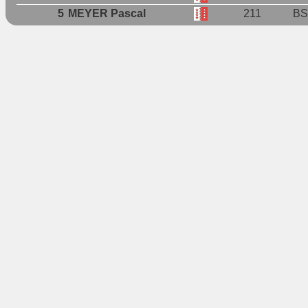
5
MEYER Pascal
211
BS