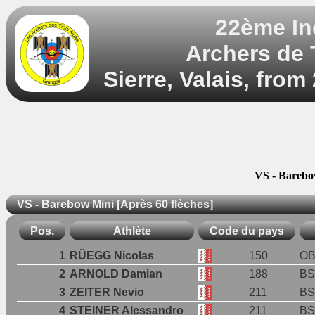
22ème In
Archers de T
Sierre, Valais, from
VS - Barebow
VS - Barebow Mini [Après 60 flèches]
Pos.
Athlète
Code du pays
1
RÜEGG Nicolas
150
OB
2
ARNOLD Damian
188
BS
3
ZEITER Nevio
211
BS
4
STEINER Alessandro
211
BS