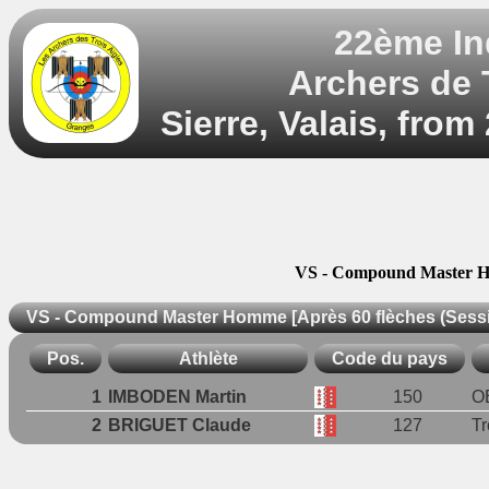
22ème In
Archers de T
Sierre, Valais, from
VS - Compound Master Hom
VS - Compound Master Homme [Après 60 flèches (Sessio
Pos.
Athlète
Code du pays
1
IMBODEN Martin
150
O
2
BRIGUET Claude
127
Tr