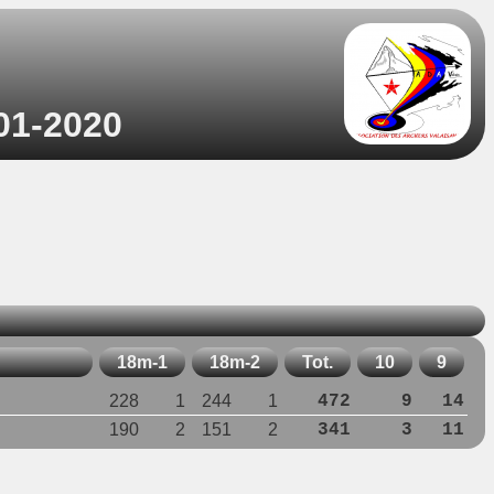
-01-2020
18m-1
18m-2
Tot.
10
9
228
1
244
1
472
9
14
190
2
151
2
341
3
11