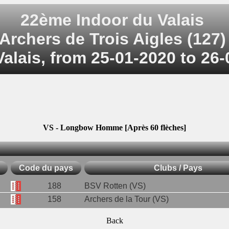
22ème Indoor du Valais
Archers de Trois Aigles (127)
 Valais, from 25-01-2020 to 26
VS - Longbow Homme [Après 60 flèches]
Code du pays
Clubs / Pays
188
BSV Rotten (VS)
158
Archers de la Tour (VS)
Back