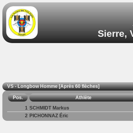
Sierre,
VS - Longbow Homme [Après 60 flèches]
Pos.
Athlète
1
SCHMIDT Markus
2
PICHONNAZ Éric