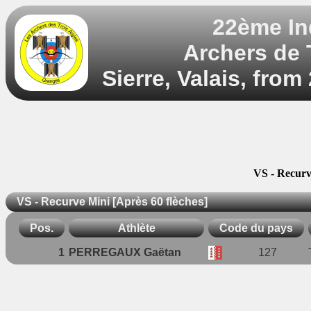
22ème In
Archers de T
Sierre, Valais, from
VS - Recurv
VS - Recurve Mini [Après 60 flèches]
Pos.
Athlète
Code du pays
1
PERREGAUX Gaëtan
127