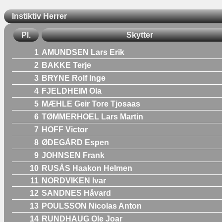
Instiktiv Herrer
Pl.
Skytter
1
AMUNDSEN Lars Erik
2
BAKKE Terje
3
BRYNE Rolf Inge
4
FJELDHEIM Ola
5
MÆHLE Geir Tore Tjosaas
6
TØMMERHOEL Lars Martin
7
HOFF Victor
8
ØDEGÅRD Espen
9
JOHNSEN Frank
10
RUSÅS Haakon Helmen
11
NORDVIKEN Ivar
12
SANDNES Håvard
13
POULSSON Nicolas Anton
14
RUNDHAUG Ole Joar