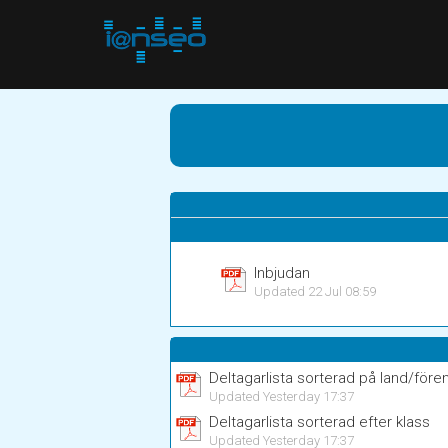
Inbjudan
Updated 22 Jul 08:59
Deltagarlista sorterad på land/före
Updated Yesterday 17:37
Deltagarlista sorterad efter klass
Updated Yesterday 17:37