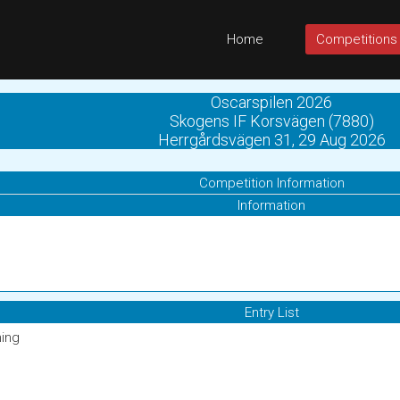
Home
Competitions
Oscarspilen 2026
Skogens IF Korsvägen (7880)
Herrgårdsvägen 31, 29 Aug 2026
Competition Information
Information
Entry List
ning