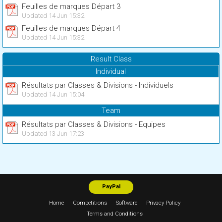
Feuilles de marques Départ 3
Updated 14 Jun 15:32
Feuilles de marques Départ 4
Updated 14 Jun 15:32
Result Class
Individual
Résultats par Classes & Divisions - Individuels
Updated 14 Jun 15:04
Team
Résultats par Classes & Divisions - Equipes
Updated 13 Jun 17:23
PayPal
Home
Competitions
Software
Privacy Policy
Terms and Conditions