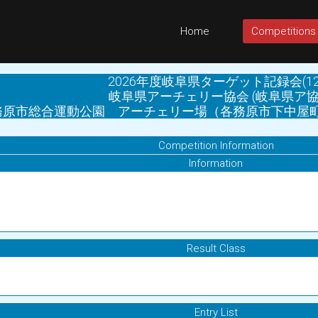
Home
Competitions
2026年度岐阜県ターゲット記録会(12
岐阜県アーチェリー協会 (岐阜県ア協
原市総合運動公園 アーチェリー場（各務原市下中屋町974番地
Competition Information
Information
Result Class
Entry List