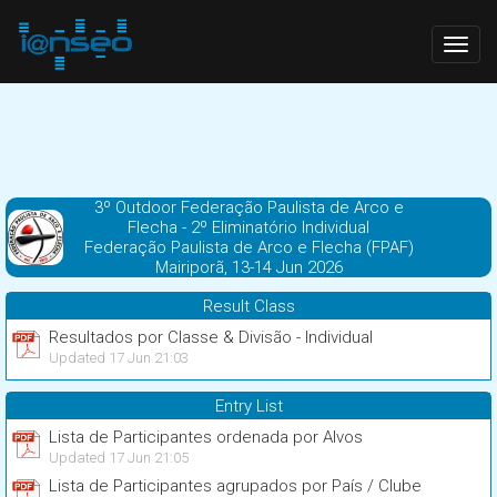
Togg
navig
3º Outdoor Federação Paulista de Arco e
Flecha - 2º Eliminatório Individual
Federação Paulista de Arco e Flecha (FPAF)
Mairiporã, 13-14 Jun 2026
Result Class
Resultados por Classe & Divisão - Individual
Updated 17 Jun 21:03
Entry List
Lista de Participantes ordenada por Alvos
Updated 17 Jun 21:05
Lista de Participantes agrupados por País / Clube