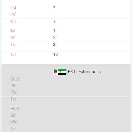
7
7
1
2
3
10
EXT - Extremadura