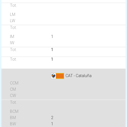
1
1
1
CAT - Cataluña
2
1