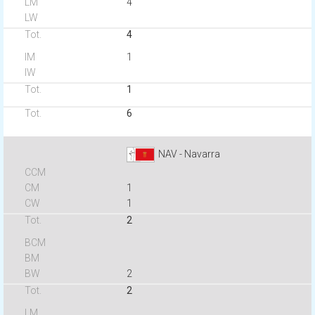
4
4
1
1
6
NAV - Navarra
1
1
2
2
2