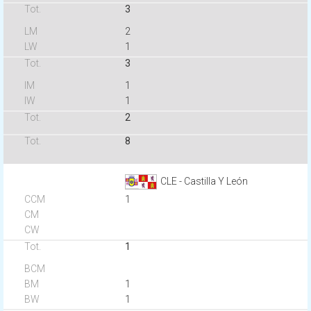
3
2
1
3
1
1
2
8
CLE - Castilla Y León
1
1
1
1