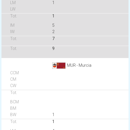
1
1
5
2
7
9
MUR - Murcia
1
1