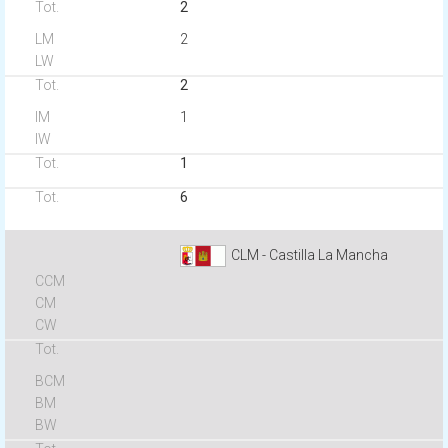
2
2
2
1
1
6
CLM - Castilla La Mancha