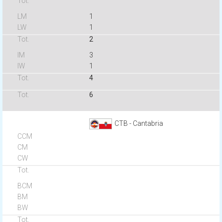
1
1
2
3
1
4
6
CTB - Cantabria