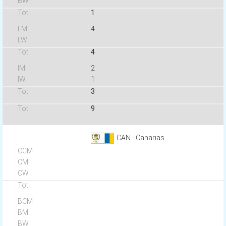
1
4
4
2
1
3
9
CAN - Canarias