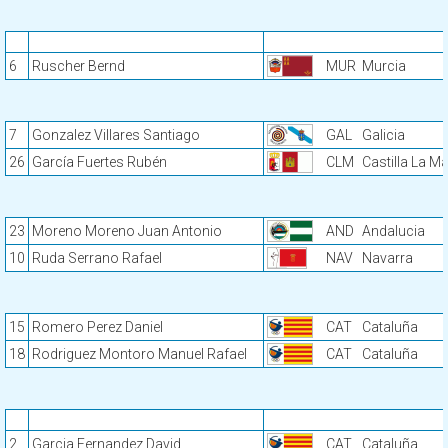
6
Ruscher Bernd
MUR
Murcia
7
Gonzalez Villares Santiago
GAL
Galicia
26
García Fuertes Rubén
CLM
Castilla La M
23
Moreno Moreno Juan Antonio
AND
Andalucia
10
Ruda Serrano Rafael
NAV
Navarra
15
Romero Perez Daniel
CAT
Cataluña
18
Rodriguez Montoro Manuel Rafael
CAT
Cataluña
2
Garcia Fernandez David
CAT
Cataluña