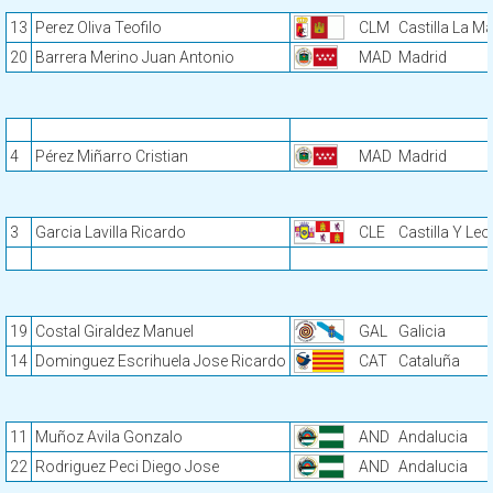
13
Perez Oliva Teofilo
CLM
Castilla La M
20
Barrera Merino Juan Antonio
MAD
Madrid
4
Pérez Miñarro Cristian
MAD
Madrid
3
Garcia Lavilla Ricardo
CLE
Castilla Y Leo
19
Costal Giraldez Manuel
GAL
Galicia
14
Dominguez Escrihuela Jose Ricardo
CAT
Cataluña
11
Muñoz Avila Gonzalo
AND
Andalucia
22
Rodriguez Peci Diego Jose
AND
Andalucia