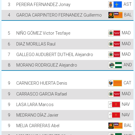
AST
3
PEREIRA FERNANDEZ Jonay
BAL
4
GARCIA CARPINTERO FERNANDEZ Guillermo
MAD
5
NIÑO GÓMEZ Victor Tesfaye
MAD
6
DIAZ MORILLAS Raul
MAD
7
GALLEGO AUDUBERT DUTHEIL Alejandro
AND
8
MORANO RODRIGUEZ Alejandro
CAT
9
CARNICERO HUERTA Denis
MAD
9
CARRASCO GARCIA Rafael
NAV
9
LASA LARA Marcos
NAV
9
MEDRANO DÍAZ Javier
BAL
9
MELIA CARRERAS Abel