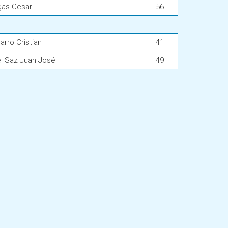
gas Cesar
56
arro Cristian
41
l Saz Juan José
49