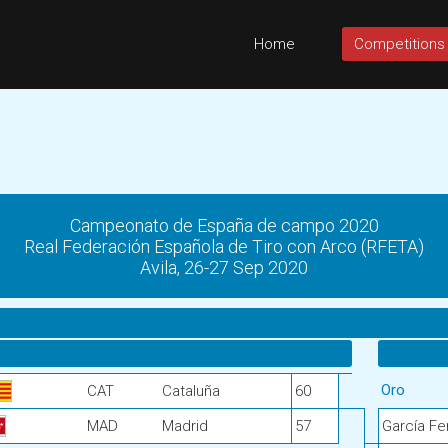
Home
Competitions
Campeonato de España de campo 2020
Real Federación Española de Tiro con Arco (RFETA)
Avila, 26-27 Sep 2020
Oro
CAT
Cataluña
60
MAD
Madrid
57
García Fe