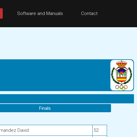
Software and Manuals
Contact
Finals
rnandez David
52