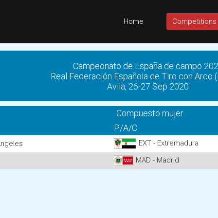
Home
Competitions
Campeonato de España de campo 20
Real Federación Española de Tiro con Arco 
Avila, 26-27 Sep 2020
Compuesto mujer
P/A/C
EXT - Extremadura
ngeles
MAD - Madrid