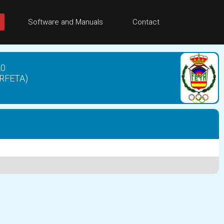
Software and Manuals
Contact
20
(RFETA)