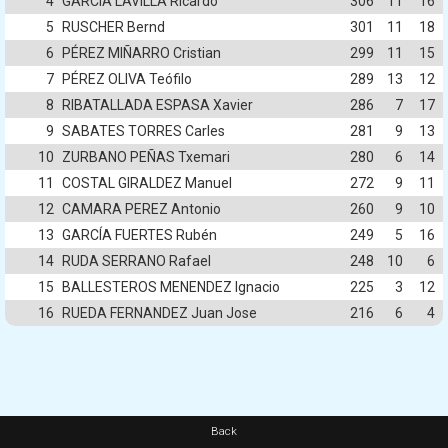
4
GARCIA LAVILLA Ricardo
306
11
16
5
RUSCHER Bernd
301
11
18
6
PÉREZ MIÑARRO Cristian
299
11
15
7
PÉREZ OLIVA Teófilo
289
13
12
8
RIBATALLADA ESPASA Xavier
286
7
17
9
SABATES TORRES Carles
281
9
13
10
ZURBANO PEÑAS Txemari
280
6
14
11
COSTAL GIRALDEZ Manuel
272
9
11
12
CAMARA PEREZ Antonio
260
9
10
13
GARCÍA FUERTES Rubén
249
5
16
14
RUDA SERRANO Rafael
248
10
6
15
BALLESTEROS MENENDEZ Ignacio
225
3
12
16
RUEDA FERNANDEZ Juan Jose
216
6
4
Back