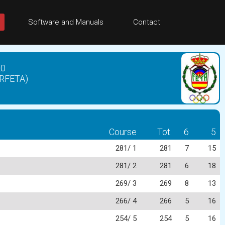
Software and Manuals
Contact
20
(RFETA)
Course
Tot.
6
5
281/ 1
281
7
15
281/ 2
281
6
18
269/ 3
269
8
13
266/ 4
266
5
16
254/ 5
254
5
16