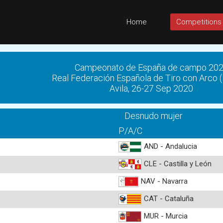
Home
Competitions
Campeonato de España de campo 20
Real Federación Española de Tiro con Arco 
Avila, 26-27 Sep 2020
Desnudo mujer
P/A/C
AND - Andalucia
CLE - Castilla y León
NAV - Navarra
CAT - Cataluña
MUR - Murcia