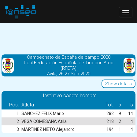
Togg
navig
Campeonato de España de campo 2020
Real Federación Española de Tiro con Arco
(RFETA)
Avila, 26-27 Sep 2020
Show details
Instintivo cadete hombre
Pos.
Atleta
Tot.
6
5
1
SANCHEZ FELIX Mario
282
9
14
2
VEGA COMESAÑA Atila
218
2
4
3
MARTINEZ NIETO Alejandro
194
1
4