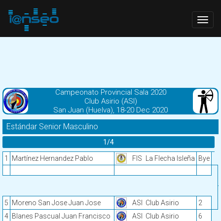
Togg
navig
Campeonato Provincial Sala 2020
Club Asirio (ASI)
San Juan (Huelva), 18-20 Dec 2020
Estándar Senior Masculino
1/4
1
Martínez Hernandez Pablo
FIS
La Flecha Isleña
Bye
5
Moreno San Jose Juan Jose
ASI
Club Asirio
2
4
Blanes Pascual Juan Francisco
ASI
Club Asirio
6