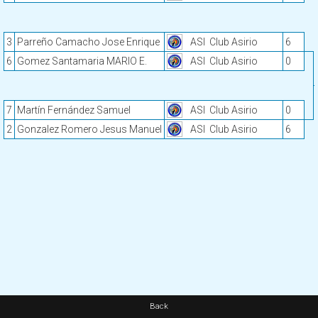
3
Parreño Camacho Jose Enrique
ASI
Club Asirio
6
6
Gomez Santamaria MARIO E.
ASI
Club Asirio
0
7
Martín Fernández Samuel
ASI
Club Asirio
0
2
Gonzalez Romero Jesus Manuel
ASI
Club Asirio
6
Back