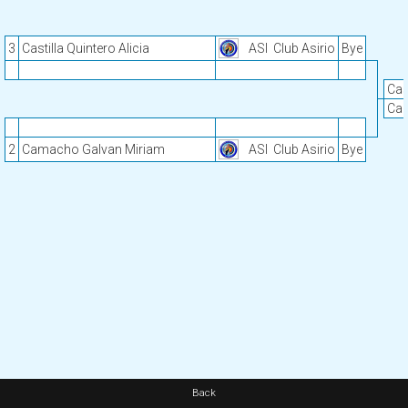
3
Castilla Quintero Alicia
ASI
Club Asirio
Bye
Cas
Cam
2
Camacho Galvan Miriam
ASI
Club Asirio
Bye
Back