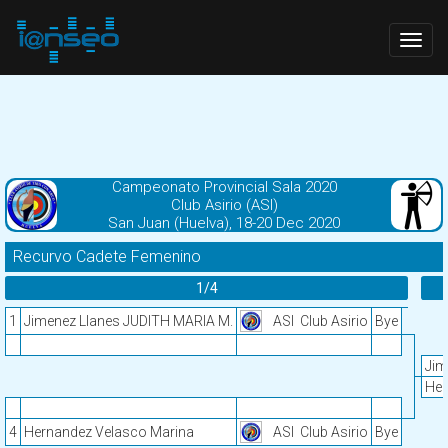
Togg
navig
Campeonato Provincial Sala 2020
Club Asirio (ASI)
San Juan (Huelva), 18-20 Dec 2020
Recurvo Cadete Femenino
1/4
1
Jimenez Llanes JUDITH MARIA M.
ASI
Club Asirio
Bye
Jim
Her
4
Hernandez Velasco Marina
ASI
Club Asirio
Bye