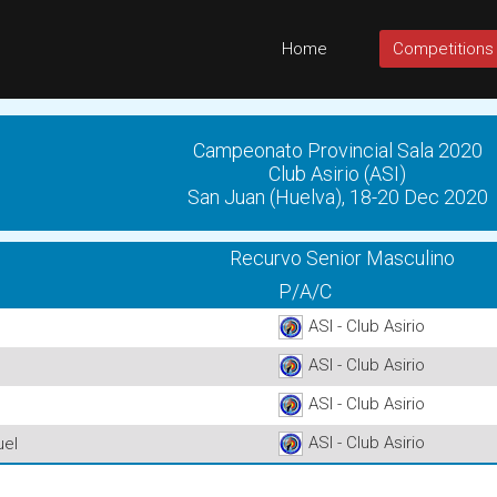
Home
Competitions
Campeonato Provincial Sala 2020
Club Asirio (ASI)
San Juan (Huelva), 18-20 Dec 2020
Recurvo Senior Masculino
P/A/C
ASI - Club Asirio
ASI - Club Asirio
ASI - Club Asirio
ASI - Club Asirio
el