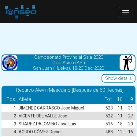
Togg
navig
Campeonato Provincial Sala 2020
Club Asirio (ASI)
San Juan (Huelva), 18-20 Dec 2020
Show details
Recurvo Alevín Masculino [Después de 60 flechas]
Pos.
Atleta
Tot.
10
9
1
JIMENEZ CARRASCO Jose Miguel
523
11
31
2
VICENTE DEL VALLE Jose
522
11
27
3
SUAREZ PALOMINO Jose Luis
516
18
20
4
AGUDO GÓMEZ Daniel
488
12
16